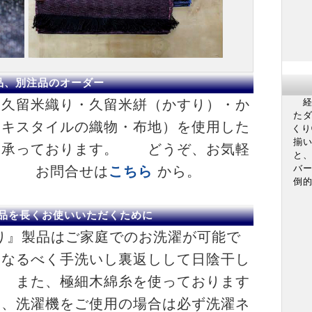
品、別注品のオーダー
久留米織り・久留米絣（かすり）・か
経
た
テキスタイルの織物・布地）を使用した
くり
揃
も承っております。 どうぞ、お気軽
と
バ
。 お問合せは
こちら
から。
倒
品を長くお使いいただくために
り』製品はご家庭でのお洗濯が可能で
、なるべく手洗いし裏返しして日陰干し
 また、極細木綿糸を使っております
は、洗濯機をご使用の場合は必ず洗濯ネ