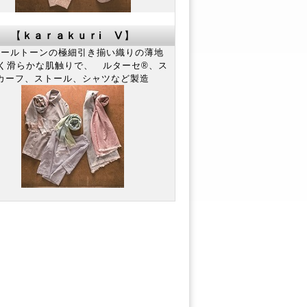
【
ｋａｒａｋｕｒi Ⅴ
】
ールトーンの極細引き揃い織りの薄地
く滑らかな肌触りで、 ルターセ®、ス
カーフ、ストール、シャツなど製造