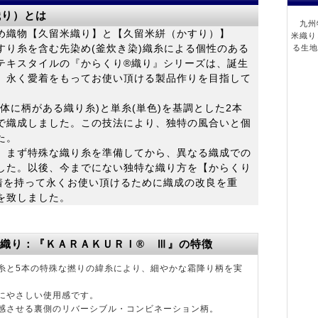
織り）とは
九州特
め織物【久留米織り】と【久留米絣（かすり）】
米織り
すり糸を含む先染め(釜炊き染)織糸による個性のある
る生地
テキスタイルの『からくり®織り』シリーズは、誕生
、永く愛着をもってお使い頂ける製品作りを目指して
に柄がある織り糸)と単糸(単色)を基調とした2本
で織成しました。この技法により、独特の風合いと個
た。
、まず特殊な織り糸を準備してから、異なる織成での
した。以後、今までにない独特な織り方を【からくり
着を持って永くお使い頂けるために織成の改良を重
を致しました。
り®織り：『ＫＡＲＡＫＵＲＩ® Ⅲ』の特徴
糸と5本の特殊な撚りの緯糸により、細やかな霜降り柄を実
にやさしい使用感です。
感させる裏側のリバーシブル・コンビネーション柄。