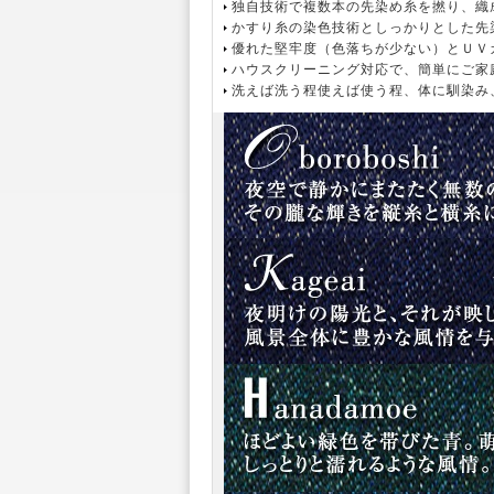
独自技術で複数本の先染め糸を撚り、織
かすり糸の染色技術としっかりとした先
優れた堅牢度（色落ちが少ない）とＵＶ
ハウスクリーニング対応で、簡単にご家
洗えば洗う程使えば使う程、体に馴染み