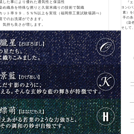
成した事により優れた通気性と保温性
『エコ
染め織糸を特殊な撚りと久留米織りの技術で製織
ヨン(
素）を
カット率９９．５％%以上を実現（福岡県工業試験場調べ）
手の糸
庭でのお洗濯ができます。
(染
、気持ち良さが増します。
そして
Ⅳ