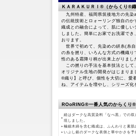
ＫＡＲＡＫＵＲＩ®（からくり®
九州特産、福岡県筑後地方の先染
の伝統技術とロォーリング独自のか
織成との融合によって、肌に優しい
しました。簡単にお家でお洗濯でき
おります。
世界で初めて、先染めの絣糸(糸自体
の糸を撚り、いろんな方式の機織り
性のある霜降り柄が出来上がりまし
この撚りの手法を基本技法として
オリジナル生地の開発がはじまりま
®織り】と呼び、個性を大切に、愛
ね、アイテムを増やし、シリーズ化
ROoRING®一番人気のからく
経はダークな高質染料「なべ黒」での双
現しました。
極細木綿を含む織成は、ふんわりと素肌
いぶし銀のダークな表側と華やかさを予