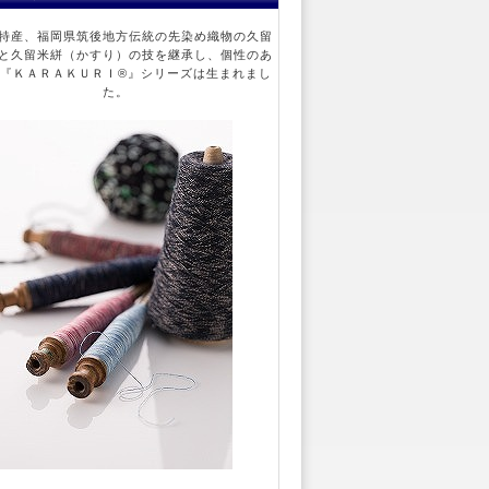
産、福岡県筑後地方伝統の先染め織物の久留
と久留米絣（かすり）の技を継承し、個性のあ
『ＫＡＲＡＫＵＲＩ®』シリーズは生まれまし
た。