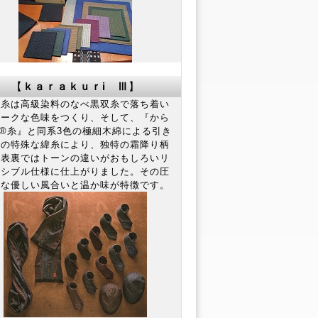
【
ｋａｒａｋｕｒi Ⅲ
】
糸は高級染料のなべ黒双糸で落ち着い
ダークな色味をつくり、そして、『から
®糸』と同系3色の極細木綿による引き
いの特殊な緯糸により、独特の霜降り柄
、表裏ではトーンの違いがおもしろいリ
ーシブル仕様に仕上がりました。その圧
的な優しい風合いと温か味が特徴です。