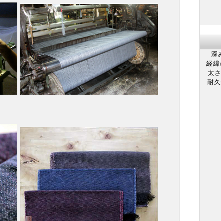
深
経緯
太
耐久