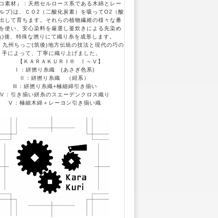
素材』：天然セルロース系である木綿とレー
パルプ)は、ＣＯ2（二酸化炭素）を吸ってO2（酸
出して育ちます。それらの植物繊維の様々な番
を使い、安心染料を厳選し釜炊きによる先染め
色)後、特殊な撚りにて織り糸を成形します。
、九州ちっご(筑後)地方伝統の技法と現代の巧の
手によって、丁寧に織り上げました。
【ＫＡＲＡＫＵＲＩ® Ⅰ～Ⅴ】
Ⅰ：絣撚り糸織 (あさぎ色系)
Ⅱ：絣撚り糸織 （紺系）
Ⅲ：絣撚り糸織+極細綿引き揃い
：引き揃い絣糸のスエーデンクロス織り
Ⅴ：極細木綿＋レーヨン引き揃い織