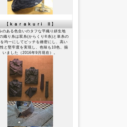
【
ｋａｒａｋｕｒi Ⅱ
】
みのある色合いのタフな平織り絣生地
の織り糸は双糸(からくり®糸)と単糸の
さを均一にしてピッチを緻密にし、高い
性と堅牢度を実現し、色味も10色、揃
いました（2016年9月現在）。