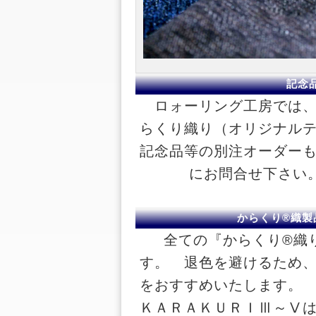
記念
ロォーリング工房では、
らくり織り（オリジナル
記念品等の別注オーダー
にお問合せ下さい
からくり®織製
全ての『からくり®織
す。 退色を避けるため
をおすすめいたします。
ＫＡＲＡＫＵＲＩⅢ～Ⅴ