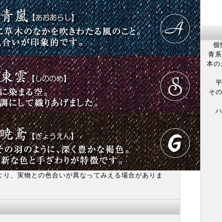
個性
青系
本の
平
そ
ハ
より、実物との色合いが異なってみえる場合がありま