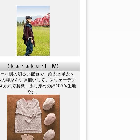
【
ｋａｒａｋｕｒi Ⅳ
】
ール調の明るい配色で、絣糸と単糸を
本の緯糸を引き揃いにて、スウェーデン
ス方式で製織、少し厚めの綿100％生地
です。