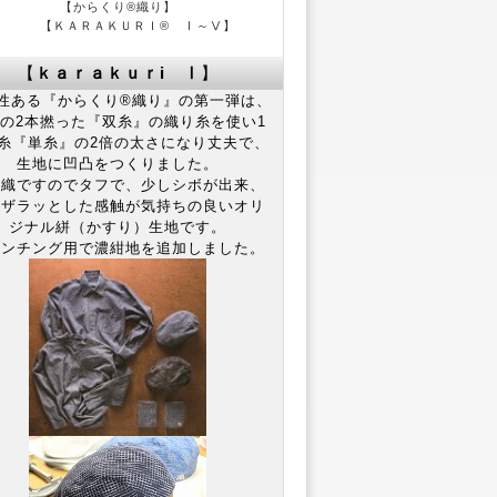
【からくり®織り】
【ＫＡＲＡＫＵＲＩ® Ⅰ～Ⅴ】
【
ｋａｒａｋｕｒi Ⅰ
】
ある『からくり®織り』の第一弾は、
の2本撚った『双糸』の織り糸を使い1
糸『単糸』の2倍の太さになり丈夫で、
生地に凹凸をつくりました。
織ですのでタフで、少しシボが出来、
のザラッとした感触が気持ちの良いオリ
ジナル絣（かすり）生地です。
ンチング用で濃紺地を追加しました。